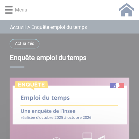
Lien
Lien
Lien
Lien
Panneau de gestion des cookies
Menu
d'accès
d'accès
d'accès
d'accès
rapide
rapide
rapide
rapide
au
au
à
au
Enquête emploi du temps
Accueil
menu
contenu
la
pied
principal
recherche
de
Actualités
page
Enquête emploi du temps