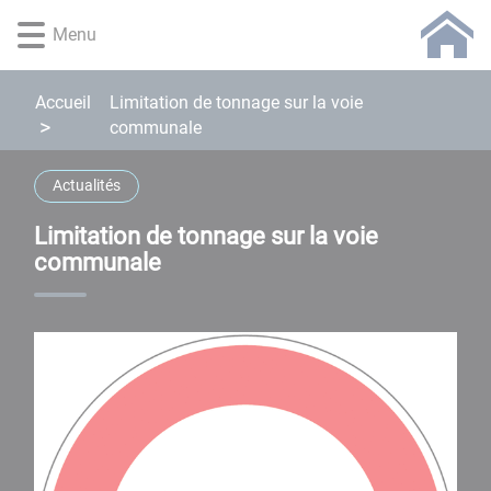
Lien
Lien
Lien
Lien
Panneau de gestion des cookies
Menu
d'accès
d'accès
d'accès
d'accès
rapide
rapide
rapide
rapide
au
au
à
au
Accueil
Limitation de tonnage sur la voie
menu
contenu
la
pied
communale
principal
recherche
de
page
Actualités
Limitation de tonnage sur la voie
communale