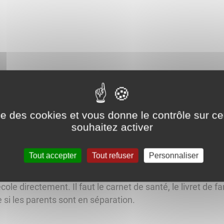
ise des cookies et vous donne le contrôle sur 
souhaitez activer
IRA Mathilde
Directrice et maitresse des
CE2 CM1 et C
Tout accepter
Tout refuser
Personnaliser
école directement. Il faut le carnet de santé, le livret de fa
 si les parents sont en séparation.