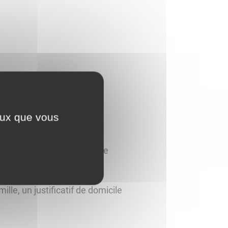
ceux que vous
M2
Mme GUIBERT Delphine
mille, un justificatif de domicile