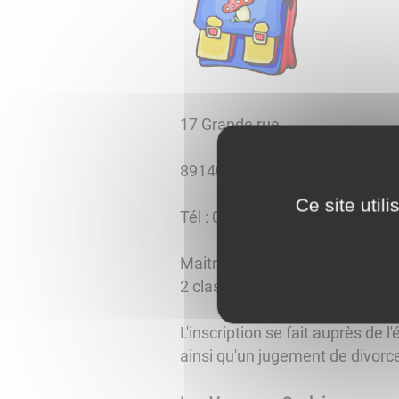
​​​​​​​
17 Grande rue
89140 VIILEMANOCHE
Ce site util
Tél : 03 86 96 37 41
Maitresse des
CP et CE1
Mme S
2 classes
L'inscription se fait auprès de l'
ainsi qu'un jugement de divorce