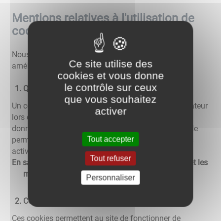
Mentions relatives à l'utilisation de
cookies
Nous utilisons différents cookies sur le site pour
Ce site utilise des
améliorer l'interactivité du site.
cookies et vous donne
le contrôle sur ceux
Qu'est-ce qu'un "cookie" ?
que vous souhaitez
Un cookie est un fichier texte déposé sur votre ordinateur
activer
lors de la visite d'un site. Il permet de conserver des
données utilisateur afin de faciliter la navigation et de
Tout accepter
permettre certaines fonctionnalités. Vous pouvez les
activer ou les désactiver.
Tout refuser
En savoir plus sur les cookies, leur fonctionnement et les
moyens de s'y opposer
Personnaliser
Cookies nécessaires au site pour fonctionner
Ces cookies permettent au site de fonctionner de