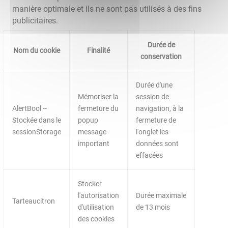
manière optimale et ils ne sont pas utilisés à des fins
publicitaires.
Durée de
Nom du cookie
Finalité
conservation
Durée d'une
Mémoriser la
session de
AlertBool --
fermeture du
navigation, à la
Stockée dans le
popup
fermeture de
sessionStorage
message
l'onglet les
important
données sont
effacées
Stocker
l'autorisation
Durée maximale
Tarteaucitron
d'utilisation
de 13 mois
des cookies