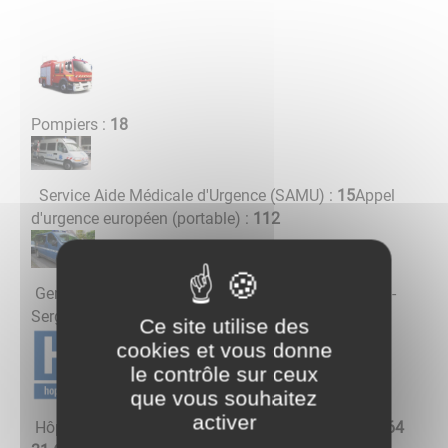
Pompiers :
18
Service Aide Médicale d'Urgence (SAMU) :
15
Appel
d'urgence européen (portable) :
112
Gendarmerie :
17
- Pont-sur-Yonne :
03 86 67 11 17
-
Sergines :
03 86 66 30 17
Ce site utilise des
cookies et vous donne
le contrôle sur ceux
que vous souhaitez
activer
Hôpitaux : Sens :
03 86 86 15 15
- Montereau :
01 64